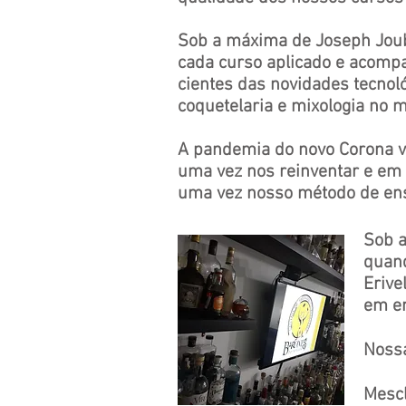
Sob a máxima de Joseph Joub
cada curso aplicado e acom
cientes das novidades tecnol
coquetelaria e mixologia no
A pandemia do novo Corona ví
uma vez nos reinventar e e
uma vez nosso método de ens
Sob a
quand
Eriv
em e
Nossa
Mescl