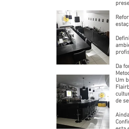
prese
Refor
estaç
Defin
ambie
profi
Da fo
M
eto
Um ba
Flair
cultu
de se
Ainda
Confi