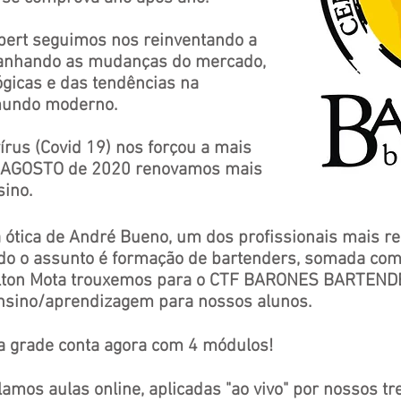
ert seguimos nos reinventando a
panhando as mudanças do mercado,
ógicas e das tendências na
 mundo moderno.
rus (Covid 19) nos forçou a mais
m AGOSTO de 2020 renovamos mais
ino.
 ótica de André Bueno, um dos profissionais mais r
o o assunto é formação de bartenders, somada com
elton Mota trouxemos para o CTF BARONES BARTEND
nsino/aprendizagem para nossos alunos.
 grade conta agora com 4 módulos!
amos aulas online, aplicadas "ao vivo" por nossos t