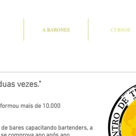
A BARONES
CURSOS
duas vezes."
 formou mais de 10.000
de bares capacitando bartenders, a
 se comprova ano após ano.