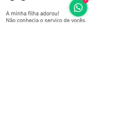
1
A minha filha adorou!
Não conhecia o serviço de vocês,
nem me indicaram. Encontrei
vocês na rede social e entrei no
site, vi somente comentários
bons então decidi contratá-los.
Foi tudo perfeito. Desde o
primeiro contato até o final da
festa. A equipe que foi, nossa,
muito atenciosos, educados e
organizados. Uma delícia os
drinks. Espero contar com vocês
outras vezes!!!!
Gisele
Aniversário de 16 anos / Vila Carrão
1 / 9
◄
►